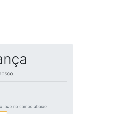
ança
nosco.
ao lado no campo abaixo