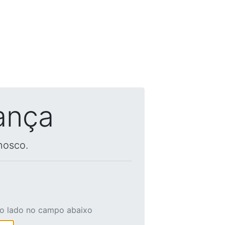
ança
nosco.
ao lado no campo abaixo